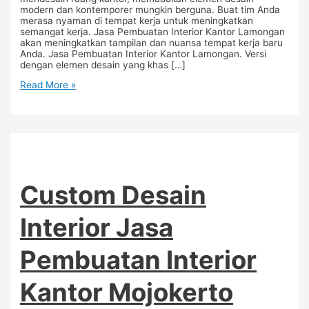
modern dan kontemporer mungkin berguna. Buat tim Anda
merasa nyaman di tempat kerja untuk meningkatkan
semangat kerja. Jasa Pembuatan Interior Kantor Lamongan
akan meningkatkan tampilan dan nuansa tempat kerja baru
Anda. Jasa Pembuatan Interior Kantor Lamongan. Versi
dengan elemen desain yang khas […]
Read More »
Custom Desain
Interior Jasa
Pembuatan Interior
Kantor Mojokerto