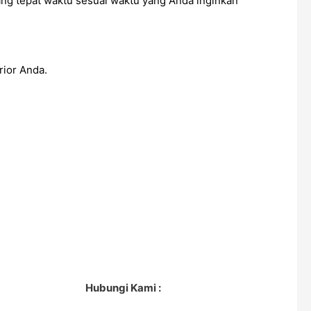
ang tepat waktu sesuai waktu yang Anda inginkan
ior Anda.
Hubungi Kami :