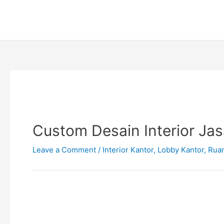
Skip
Post
to
navigation
content
Custom Desain Interior Ja
Leave a Comment
/
Interior Kantor
,
Lobby Kantor
,
Rua