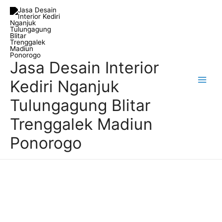
Skip
Main
to
Men
content
Jasa Desain Interior
Kediri Nganjuk
Tulungagung Blitar
Trenggalek Madiun
Ponorogo