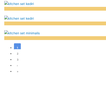
1
2
3
›
»