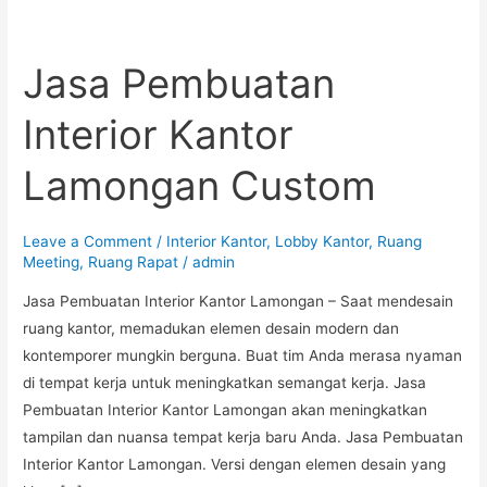
Jasa
Pembuatan
Jasa Pembuatan
Interior
Kantor
Interior Kantor
Lamongan
Custom
Lamongan Custom
Leave a Comment
/
Interior Kantor
,
Lobby Kantor
,
Ruang
Meeting
,
Ruang Rapat
/
admin
Jasa Pembuatan Interior Kantor Lamongan – Saat mendesain
ruang kantor, memadukan elemen desain modern dan
kontemporer mungkin berguna. Buat tim Anda merasa nyaman
di tempat kerja untuk meningkatkan semangat kerja. Jasa
Pembuatan Interior Kantor Lamongan akan meningkatkan
tampilan dan nuansa tempat kerja baru Anda. Jasa Pembuatan
Interior Kantor Lamongan. Versi dengan elemen desain yang