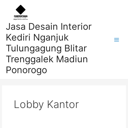
Skip
Post
Main
to
pagination
Men
content
Jasa Desain Interior
Kediri Nganjuk
Tulungagung Blitar
Trenggalek Madiun
Ponorogo
Lobby Kantor