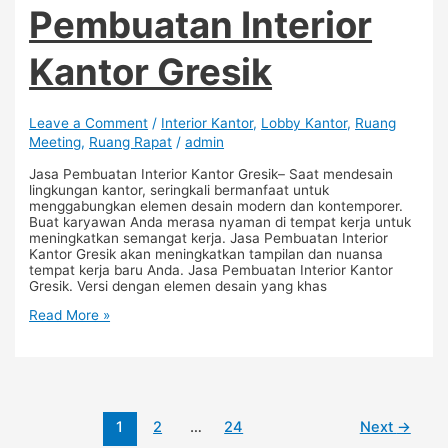
Pembuatan Interior
Kantor Gresik
Leave a Comment
/
Interior Kantor
,
Lobby Kantor
,
Ruang
Meeting
,
Ruang Rapat
/
admin
Jasa Pembuatan Interior Kantor Gresik– Saat mendesain
lingkungan kantor, seringkali bermanfaat untuk
menggabungkan elemen desain modern dan kontemporer.
Buat karyawan Anda merasa nyaman di tempat kerja untuk
meningkatkan semangat kerja. Jasa Pembuatan Interior
Kantor Gresik akan meningkatkan tampilan dan nuansa
tempat kerja baru Anda. Jasa Pembuatan Interior Kantor
Gresik. Versi dengan elemen desain yang khas
Read More »
1
2
…
24
Next
→