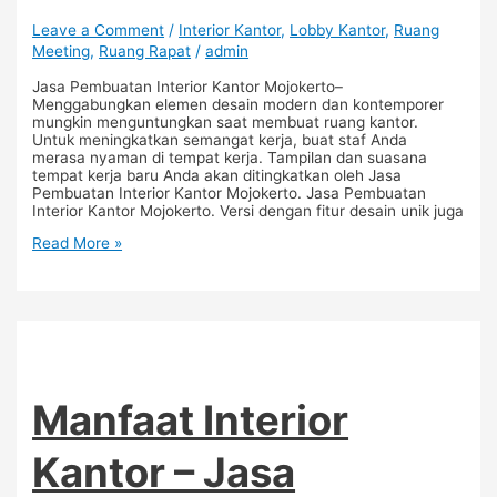
Leave a Comment
/
Interior Kantor
,
Lobby Kantor
,
Ruang
Meeting
,
Ruang Rapat
/
admin
Jasa Pembuatan Interior Kantor Mojokerto–
Menggabungkan elemen desain modern dan kontemporer
mungkin menguntungkan saat membuat ruang kantor.
Untuk meningkatkan semangat kerja, buat staf Anda
merasa nyaman di tempat kerja. Tampilan dan suasana
tempat kerja baru Anda akan ditingkatkan oleh Jasa
Pembuatan Interior Kantor Mojokerto. Jasa Pembuatan
Interior Kantor Mojokerto. Versi dengan fitur desain unik juga
Read More »
Manfaat Interior
Kantor – Jasa