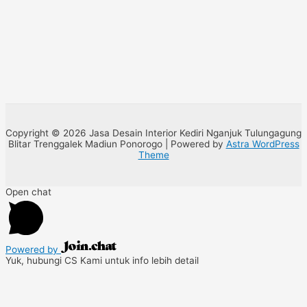
Copyright © 2026 Jasa Desain Interior Kediri Nganjuk Tulungagung
Blitar Trenggalek Madiun Ponorogo | Powered by
Astra WordPress
Theme
Open chat
Powered by
Yuk, hubungi CS Kami untuk info lebih detail