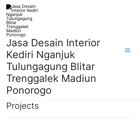
Skip
Main
to
Men
content
Jasa Desain Interior
Kediri Nganjuk
Tulungagung Blitar
Trenggalek Madiun
Ponorogo
Projects