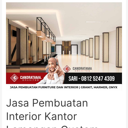
Jasa
Pembuatan
Interior
Kantor
Lamongan
Custom
Jasa Pembuatan
Interior Kantor