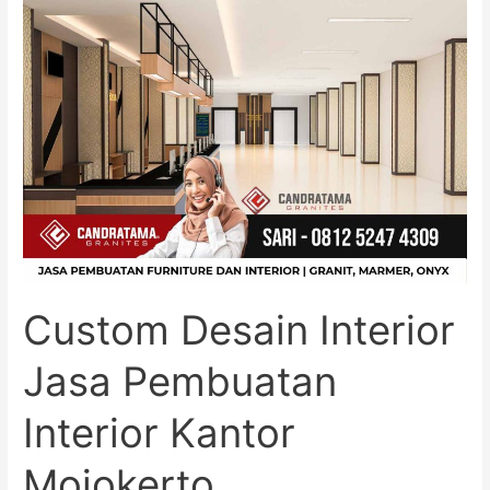
Interior
Jasa
Pembuatan
Interior
Kantor
Mojokerto
Custom Desain Interior
Jasa Pembuatan
Interior Kantor
Mojokerto