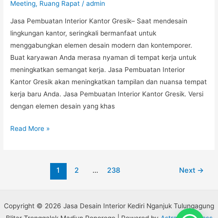
Meeting
,
Ruang Rapat
/
admin
Jasa Pembuatan Interior Kantor Gresik– Saat mendesain
lingkungan kantor, seringkali bermanfaat untuk
menggabungkan elemen desain modern dan kontemporer.
Buat karyawan Anda merasa nyaman di tempat kerja untuk
meningkatkan semangat kerja. Jasa Pembuatan Interior
Kantor Gresik akan meningkatkan tampilan dan nuansa tempat
kerja baru Anda. Jasa Pembuatan Interior Kantor Gresik. Versi
dengan elemen desain yang khas
Read More »
1
2
…
238
Next
→
Copyright © 2026 Jasa Desain Interior Kediri Nganjuk Tulungagung