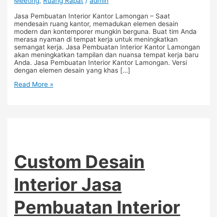
Meeting
,
Ruang Rapat
/
admin
Jasa Pembuatan Interior Kantor Lamongan – Saat
mendesain ruang kantor, memadukan elemen desain
modern dan kontemporer mungkin berguna. Buat tim Anda
merasa nyaman di tempat kerja untuk meningkatkan
semangat kerja. Jasa Pembuatan Interior Kantor Lamongan
akan meningkatkan tampilan dan nuansa tempat kerja baru
Anda. Jasa Pembuatan Interior Kantor Lamongan. Versi
dengan elemen desain yang khas […]
Read More »
Custom Desain
Interior Jasa
Pembuatan Interior