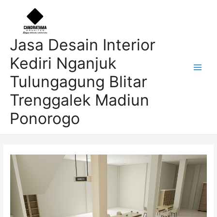
Skip
Post
Main
to
navigation
Men
content
Jasa Desain Interior
Kediri Nganjuk
Tulungagung Blitar
Trenggalek Madiun
Ponorogo