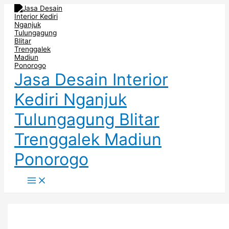
Main
Skip
Post
Interior
Jasa
Jasa
Menu
to
pagination
Kantor
Pembuatan
Pembuatan
content
Swasta
Interior
Interior
–
Kantor
Kantor
Jasa
Ponorogo
Surabaya
Pembuatan
Interior
Kantor
Madiun
Jasa Desain Interior
Kediri Nganjuk
Tulungagung Blitar
Trenggalek Madiun
Ponorogo