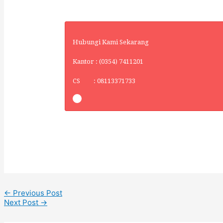
Hubungi Kami Sekarang
Kantor : (0354) 7411201
CS : 08113371733
←
Previous Post
Next Post
→