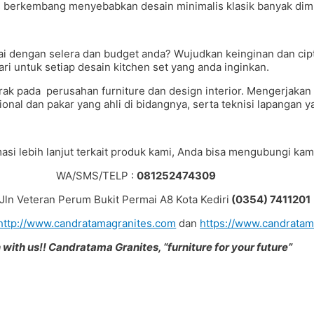
s berkembang menyebabkan desain minimalis klasik banyak dimi
i dengan selera dan budget anda? Wujudkan keinginan dan cip
ri untuk setiap desain kitchen set yang anda inginkan.
gerak pada perusahan furniture dan design interior. Mengerjak
nal dan pakar yang ahli di bidangnya, serta teknisi lapangan 
asi lebih lanjut terkait produk kami, Anda bisa mengubungi kami
WA/SMS/TELP :
081252474309
: Jln Veteran Perum Bukit Permai A8 Kota Kediri
(0354) 7411201
http://www.candratamagranites.com
dan
https://www.candrata
 with us!! Candratama Granites, “furniture for your future”