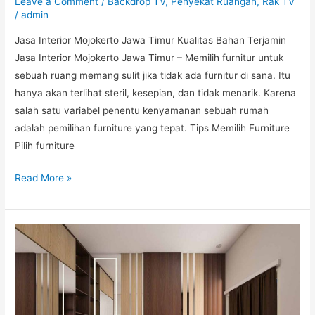
Leave a Comment
/
Backdrop TV
,
Penyekat Ruangan
,
Rak TV
/
admin
Jasa Interior Mojokerto Jawa Timur Kualitas Bahan Terjamin
Jasa Interior Mojokerto Jawa Timur – Memilih furnitur untuk
sebuah ruang memang sulit jika tidak ada furnitur di sana. Itu
hanya akan terlihat steril, kesepian, dan tidak menarik. Karena
salah satu variabel penentu kenyamanan sebuah rumah
adalah pemilihan furniture yang tepat. Tips Memilih Furniture
Pilih furniture
Read More »
Pilih
Furniture
Terbaik
dari
Jasa