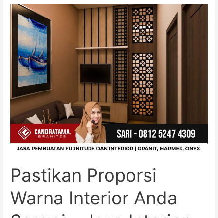
Pastikan
Proporsi
Warna
Interior
Anda
Sesuai
–
Jasa
Interior
Lamongan
Jawa
Timur
Pastikan Proporsi
Warna Interior Anda