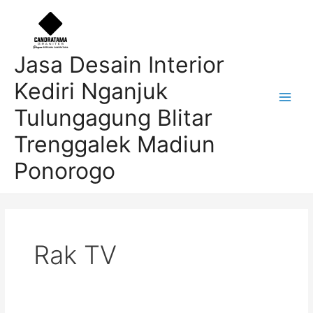
Skip
Post
Main
to
pagination
Men
content
Jasa Desain Interior
Kediri Nganjuk
Tulungagung Blitar
Trenggalek Madiun
Ponorogo
Rak TV