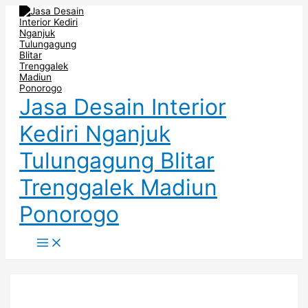
Main
Skip
Post
Menu
to
navigation
content
Jasa Desain Interior
Kediri Nganjuk
Tulungagung Blitar
Trenggalek Madiun
Ponorogo