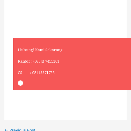
Hubungi Kami Sekarang
Kantor : (0354) 7411201
CS : 08113371733
←
Previous Post