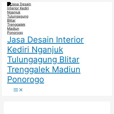
Main
Skip
Post
Menu
to
navigation
content
Jasa Desain Interior
Kediri Nganjuk
Tulungagung Blitar
Trenggalek Madiun
Ponorogo