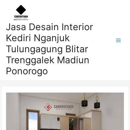
Skip
Post
Main
to
navigation
Men
content
Jasa Desain Interior
Kediri Nganjuk
Tulungagung Blitar
Trenggalek Madiun
Ponorogo