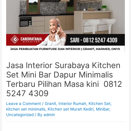
Jasa Interior Surabaya Kitchen
Set Mini Bar Dapur Minimalis
Terbaru Pilihan Masa kini 0812
5247 4309
Leave a Comment
/
Granit
,
Interior Rumah
,
Kitchen Set
,
kitchen set minimalis
,
Kitchen set Murah Kediri
,
Minibar
,
Uncategorized
/ By
admin