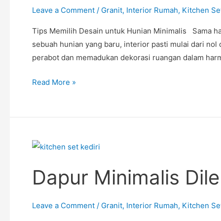
Hunian
Leave a Comment
/
Granit
,
Interior Rumah
,
Kitchen Se
Minimalis
Tips Memilih Desain untuk Hunian Minimalis Sama hal
sebuah hunian yang baru, interior pasti mulai dari n
perabot dan memadukan dekorasi ruangan dalam har
Read More »
Dapur
Minimalis
Dapur Minimalis Dil
Dilengkapi
Minibar
–
Leave a Comment
/
Granit
,
Interior Rumah
,
Kitchen Se
Kitchen