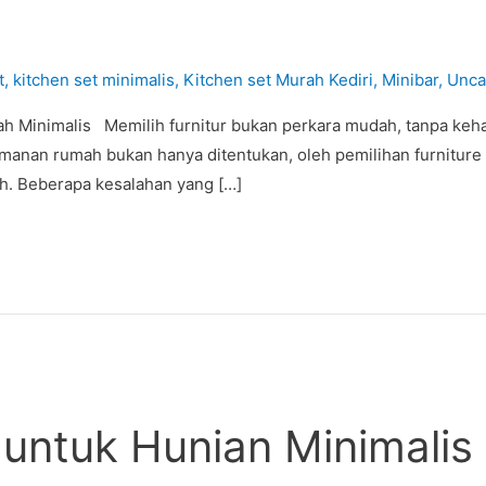
t
,
kitchen set minimalis
,
Kitchen set Murah Kediri
,
Minibar
,
Unca
mah Minimalis Memilih furnitur bukan perkara mudah, tanpa keh
amanan rumah bukan hanya ditentukan, oleh pemilihan furniture
ah. Beberapa kesalahan yang […]
 untuk Hunian Minimalis