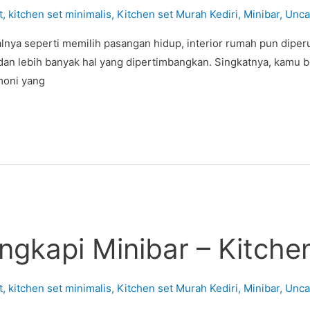
t
,
kitchen set minimalis
,
Kitchen set Murah Kediri
,
Minibar
,
Unca
nya seperti memilih pasangan hidup, interior rumah pun diper
ol dan lebih banyak hal yang dipertimbangkan. Singkatnya, kam
moni yang
engkapi Minibar – Kitch
t
,
kitchen set minimalis
,
Kitchen set Murah Kediri
,
Minibar
,
Unca