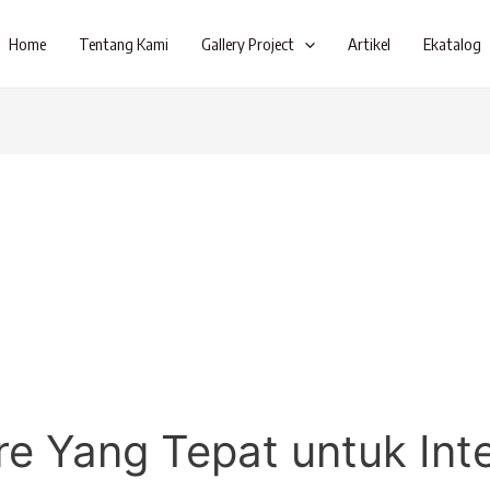
Home
Tentang Kami
Gallery Project
Artikel
Ekatalog
s
ure Yang Tepat untuk Int