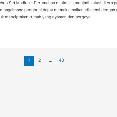
tchen Set Madiun – Perumahan minimalis menjadi solusi di er
n bagaimana penghuni dapat memaksimalkan efisiensi dengan m
uk menciptakan rumah yang nyaman dan bergaya.
1
2
…
48