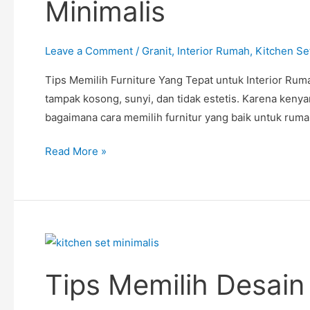
Minimalis
Tepat
untuk
Interior
Leave a Comment
/
Granit
,
Interior Rumah
,
Kitchen Se
Rumah
Tips Memilih Furniture Yang Tepat untuk Interior Ru
Minimalis
tampak kosong, sunyi, dan tidak estetis. Karena keny
bagaimana cara memilih furnitur yang baik untuk rum
Read More »
Tips
Memilih
Tips Memilih Desain
Desain
untuk