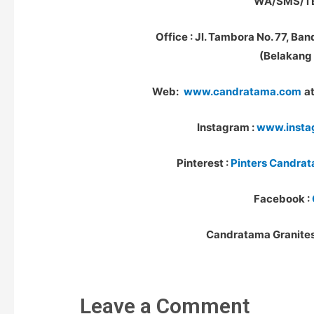
WA/SMS/TE
Office : Jl. Tambora No. 77, Ban
(Belakang 
Web:
www.candratama.com
a
Instagram :
www.insta
Pinterest :
Pinters Candra
Facebook :
Candratama Granites,
Leave a Comment