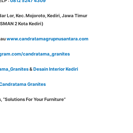
LP :
0812 5247 4309
dar Lor, Kec. Mojoroto, Kediri, Jawa Timur
SMAN 2 Kota Kediri)
tau
www.candratamagrupnusantara.com
gram.com/candratama_granites
tama_Granites
&
Desain Interior Kediri
Candratama Granites
 “Solutions For Your Furniture”