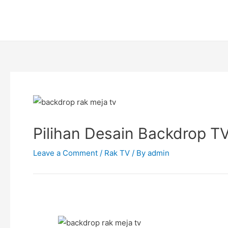
Skip
Post
to
navigation
content
Pilihan Desain Backdrop T
Leave a Comment
/
Rak TV
/ By
admin