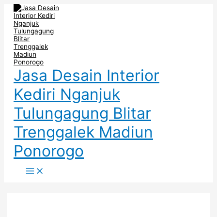
Main
Skip
Post
Menu
to
navigation
content
Jasa Desain Interior
Kediri Nganjuk
Tulungagung Blitar
Trenggalek Madiun
Ponorogo