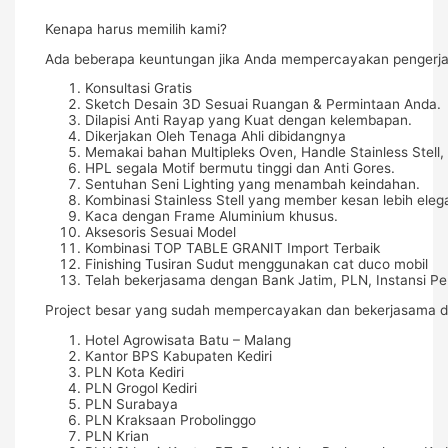
Kenapa harus memilih kami?
Ada beberapa keuntungan jika Anda mempercayakan pengerjaa
Konsultasi Gratis
Sketch Desain 3D Sesuai Ruangan & Permintaan Anda.
Dilapisi Anti Rayap yang Kuat dengan kelembapan.
Dikerjakan Oleh Tenaga Ahli dibidangnya
Memakai bahan Multipleks Oven, Handle Stainless Stell, 
HPL segala Motif bermutu tinggi dan Anti Gores.
Sentuhan Seni Lighting yang menambah keindahan.
Kombinasi Stainless Stell yang member kesan lebih eleg
Kaca dengan Frame Aluminium khusus.
Aksesoris Sesuai Model
Kombinasi TOP TABLE GRANIT Import Terbaik
Finishing Tusiran Sudut menggunakan cat duco mobil
Telah bekerjasama dengan Bank Jatim, PLN, Instansi Pe
Project besar yang sudah mempercayakan dan bekerjasama d
Hotel Agrowisata Batu – Malang
Kantor BPS Kabupaten Kediri
PLN Kota Kediri
PLN Grogol Kediri
PLN Surabaya
PLN Kraksaan Probolinggo
PLN Krian