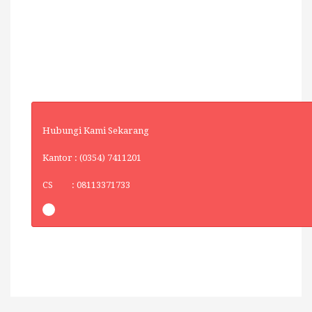
Hubungi Kami Sekarang
Kantor : (0354) 7411201
CS : 08113371733