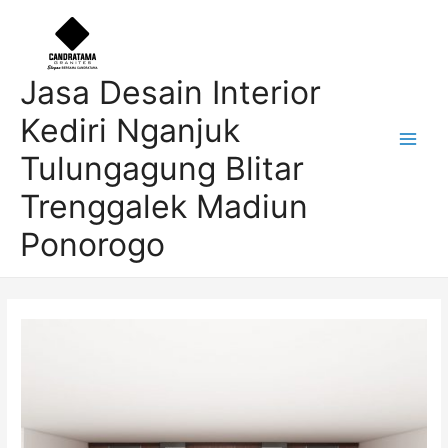
Skip
Post
Main
to
navigation
Men
content
Jasa Desain Interior
Kediri Nganjuk
Tulungagung Blitar
Trenggalek Madiun
Ponorogo