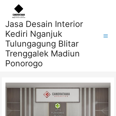
Skip
Post
Main
to
navigation
Men
content
Jasa Desain Interior
Kediri Nganjuk
Tulungagung Blitar
Trenggalek Madiun
Ponorogo