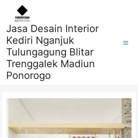
Skip
Post
Main
to
navigation
Men
content
Jasa Desain Interior
Kediri Nganjuk
Tulungagung Blitar
Trenggalek Madiun
Ponorogo