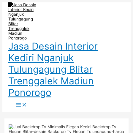
Main
Skip
Post
Menu
to
navigation
content
Jasa Desain Interior
Kediri Nganjuk
Tulungagung Blitar
Trenggalek Madiun
Ponorogo