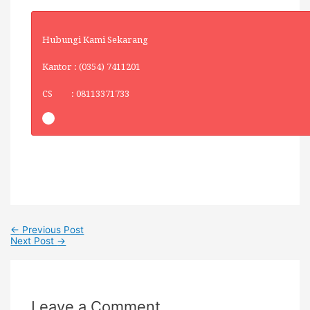
Hubungi Kami Sekarang
Kantor : (0354) 7411201
CS : 08113371733
←
Previous Post
Next Post
→
Leave a Comment