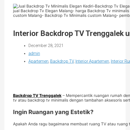
Interior Backdrop TV Trenggalek 
December 28, 2021
admin
Apartemen
,
Backdrop TV
,
Interior Apartemen
,
Interior 
Backdrop TV Trenggalek
– Mempercantik ruangan rumah denga
tv atau backdrop tv minimalis dengan tambahan aksesoris ser
Ingin Ruangan yang Estetik?
Apakah Anda ragu bagaimana membuat ruang TV atau ruang tam