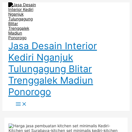
Main
Skip
Post
Menu
to
navigation
content
Jasa Desain Interior
Kediri Nganjuk
Tulungagung Blitar
Trenggalek Madiun
Ponorogo