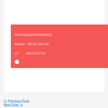
Hubungi Kami Sekarang
Kantor : (0354) 7411201
CS : 08113371733
←
Previous Post
Next Post
→