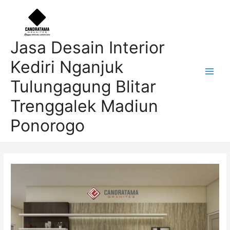
Skip
Post
Main
to
navigation
Men
content
Jasa Desain Interior
Kediri Nganjuk
Tulungagung Blitar
Trenggalek Madiun
Ponorogo