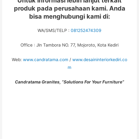
Untuk informasi lebih lanjut terkait
produk pada perusahaan kami. Anda
bisa menghubungi kami di:
WA/SMS/TELP :
081252474309
Office : Jln Tambora NO. 77, Mojoroto, Kota Kediri
Web:
www.candratama.com
/
www.desaininteriorkediri.co
m
Candratama Granites, “Solutions For Your Furniture”