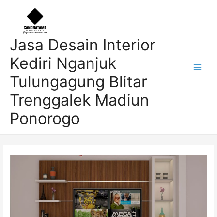
Skip
Post
Main
to
navigation
Men
content
Jasa Desain Interior
Kediri Nganjuk
Tulungagung Blitar
Trenggalek Madiun
Ponorogo