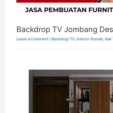
Backdrop TV Jombang Desa
Leave a Comment
/
Backdrop TV
,
Interior Rumah
,
Rak