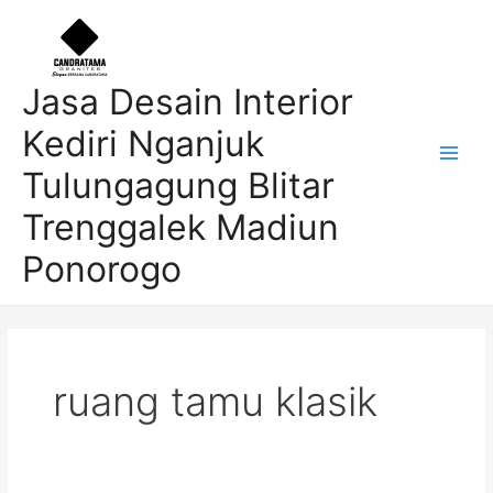
Skip
Post
Main
to
pagination
Men
content
Jasa Desain Interior
Kediri Nganjuk
Tulungagung Blitar
Trenggalek Madiun
Ponorogo
ruang tamu klasik