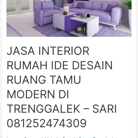
TAMU
MODERN
DI
TRENGGALEK
–
SARI
JASA INTERIOR
081252474309
RUMAH IDE DESAIN
RUANG TAMU
MODERN DI
TRENGGALEK – SARI
081252474309