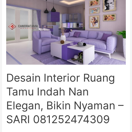
Ruang
Tamu
Indah
Nan
Elegan,
Bikin
Nyaman
–
SARI
081252474309
Desain Interior Ruang
Tamu Indah Nan
Elegan, Bikin Nyaman –
SARI 081252474309