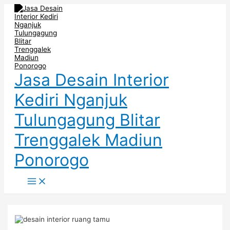
Main
Skip
Post
Menu
to
navigation
content
Jasa Desain Interior
Kediri Nganjuk
Tulungagung Blitar
Trenggalek Madiun
Ponorogo