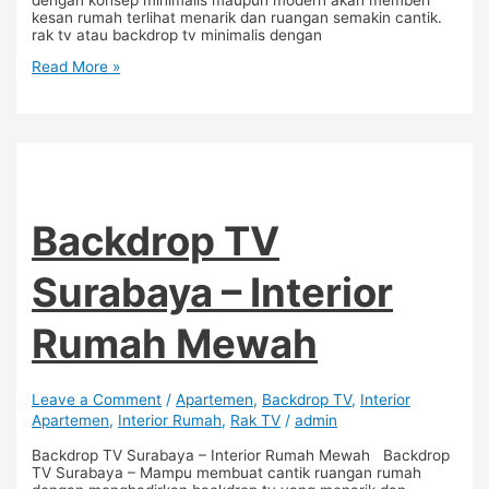
kesan rumah terlihat menarik dan ruangan semakin cantik.
rak tv atau backdrop tv minimalis dengan
Read More »
Backdrop TV
Surabaya – Interior
Rumah Mewah
Leave a Comment
/
Apartemen
,
Backdrop TV
,
Interior
Apartemen
,
Interior Rumah
,
Rak TV
/
admin
Backdrop TV Surabaya – Interior Rumah Mewah Backdrop
TV Surabaya – Mampu membuat cantik ruangan rumah