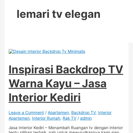
lemari tv elegan
Inspirasi Backdrop TV
Warna Kayu – Jasa
Interior Kediri
Leave a Comment
/
Apartemen
,
Backdrop TV
,
Interior
Apartemen
,
Interior Rumah
,
Rak TV
/
admin
Jasa Interior Kediri – Menambah Ruangan tv dengan interior
tentu pilihan terbaik, nah untuk mewujudkannya kami siap