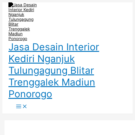
Main
Skip
Post
Inspirasi
Backdrop
Backdrop
Menu
to
pagination
Backdrop
TV
TV
content
TV
Nganjuk
Surabaya
Warna
Desain
–
Kayu
Simple
Interior
–
Elegan
Rumah
Jasa
Mewah
Interior
Kediri
Jasa Desain Interior
Kediri Nganjuk
Tulungagung Blitar
Trenggalek Madiun
Ponorogo