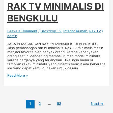
RAK TV MINIMALIS DI
BENGKULU
Leave a Comment
/
Backdrop TV
,
Interior Rumah
,
Rak TV
/
admin
JASA PEMASANGAN RAK TV MINIMALIS DI BENGKULU
Jasa pemasangan rak tv minimalis. Rak TV minimalis masih
menjadi favorite oleh banyak orang, karena kebanyakan
orang saat ini cenderung membeli rumah model minimalis
karena harganya yang terjangkau. Jika ingin memiliki
tampilan rak tv minimalis yang dinamis berikut ada beberapa
ide yang dapat kamu gunakan untuk desain
Read More »
1
2
…
68
Next
→