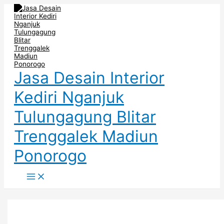
Main
Skip
Post
Tempat
Cradenza
Ruang
Menu
to
pagination
TV
TV
Keluarga
content
Minimalis
Minimalis
Bawah
–
–
Tangga
Desain
Interior
–
Interior
Kediri
Desain
Tulungagung
Jawa
Interior
Timur
Blitar
Jasa Desain Interior
Kediri Nganjuk
Tulungagung Blitar
Trenggalek Madiun
Ponorogo