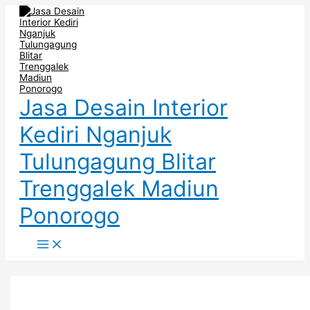
Main
Skip
Post
Inspirasi
Backdrop
Backdrop
Menu
to
pagination
Backdrop
TV
TV
content
TV
Nganjuk
Surabaya
Warna
Desain
–
Kayu
Simple
Interior
–
Elegan
Rumah
Jasa
Mewah
Interior
Kediri
Jasa Desain Interior
Kediri Nganjuk
Tulungagung Blitar
Trenggalek Madiun
Ponorogo