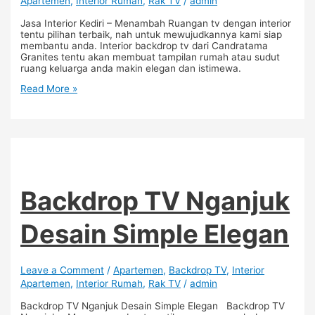
Apartemen
,
Interior Rumah
,
Rak TV
/
admin
Jasa Interior Kediri – Menambah Ruangan tv dengan interior
tentu pilihan terbaik, nah untuk mewujudkannya kami siap
membantu anda. Interior backdrop tv dari Candratama
Granites tentu akan membuat tampilan rumah atau sudut
ruang keluarga anda makin elegan dan istimewa.
Read More »
Backdrop TV Nganjuk
Desain Simple Elegan
Leave a Comment
/
Apartemen
,
Backdrop TV
,
Interior
Apartemen
,
Interior Rumah
,
Rak TV
/
admin
Backdrop TV Nganjuk Desain Simple Elegan Backdrop TV