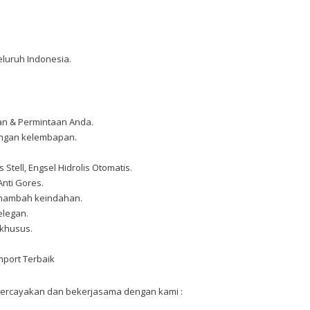
eluruh Indonesia.
an & Permintaan Anda.
dengan kelembapan.
 Stell, Engsel Hidrolis Otomatis.
Anti Gores.
enambah keindahan.
elegan.
 khusus.
mport Terbaik
ercayakan dan bekerjasama dengan kami :