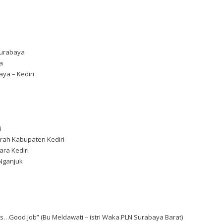
Surabaya
a
aya – Kediri
i
rah Kabupaten Kediri
ara Kediri
 Nganjuk
s…Good Job” (Bu Meldawati – istri Waka.PLN Surabaya Barat)