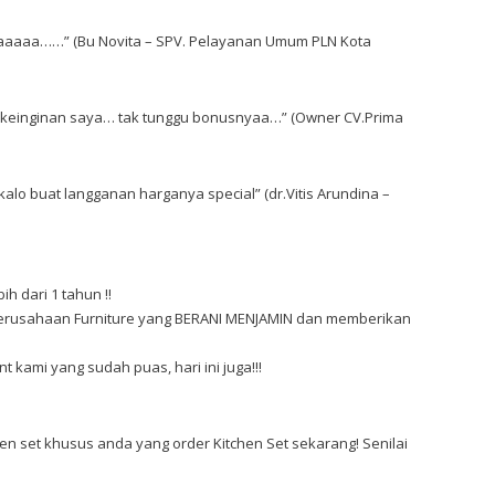
aaaaaa……” (Bu Novita – SPV. Pelayanan Umum PLN Kota
n keinginan saya… tak tunggu bonusnyaa…” (Owner CV.Prima
alo buat langganan harganya special” (dr.Vitis Arundina –
h dari 1 tahun !!
erusahaan Furniture yang BERANI MENJAMIN dan memberikan
 kami yang sudah puas, hari ini juga!!!
en set khusus anda yang order Kitchen Set sekarang! Senilai