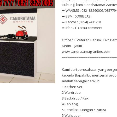
Hubungi kami CandratamaGranites
➡ WA/SMS : 082183260005/08577949
➡ BBM : 5D9835A3
➡ Kantor : (0354) 7411201
➡ Inbox FB atau comment
Office : JL.Veteran Perum Bukti Pe
Kediri – Jatim
www.candratamagranites.com
==============================
Kami dari perusahaan yang berger
kepada Bapak/Ibu mengenai produk
adalah sebagai berikut :
1.Kitchen Set
2.Wardrobe
3.Backdrop / Rak
4.Ranjang
5.Penekat Ruangan / Partisi
5.Wallpaper