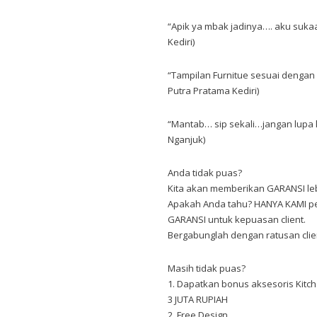
“Apik ya mbak jadinya…. aku suk
Kediri)
“Tampilan Furnitue sesuai denga
Putra Pratama Kediri)
“Mantab… sip sekali…jangan lupa k
Nganjuk)
Anda tidak puas?
Kita akan memberikan GARANSI lebi
Apakah Anda tahu? HANYA KAMI p
GARANSI untuk kepuasan client.
Bergabunglah dengan ratusan client
Masih tidak puas?
1. Dapatkan bonus aksesoris Kitch
3 JUTA RUPIAH
2. Free Design