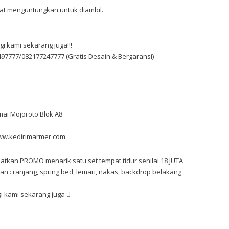
at menguntungkan untuk diambil.
i kami sekarang juga!!!
7777/082177247777 (Gratis Desain & Bergaransi)
rmai Mojoroto Blok A8
ww.kedirimarmer.com
apatkan PROMO menarik satu set tempat tidur senilai 18 JUTA
ian : ranjang, spring bed, lemari, nakas, backdrop belakang
gi kami sekarang juga 