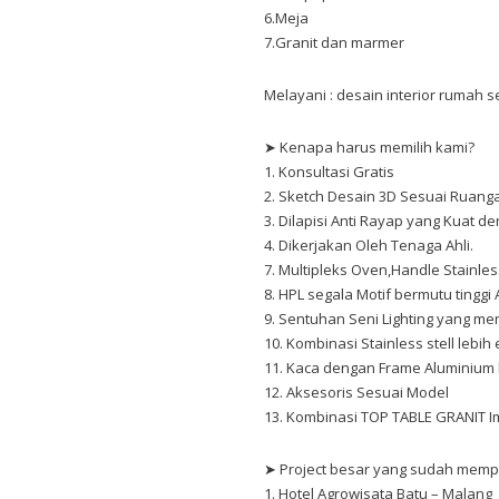
6.Meja
7.Granit dan marmer
Melayani : desain interior rumah s
➤ Kenapa harus memilih kami?
1. Konsultasi Gratis
2. Sketch Desain 3D Sesuai Ruang
3. Dilapisi Anti Rayap yang Kuat 
4. Dikerjakan Oleh Tenaga Ahli.
7. Multipleks Oven,Handle Stainless
8. HPL segala Motif bermutu tinggi 
9. Sentuhan Seni Lighting yang m
10. Kombinasi Stainless stell lebih 
11. Kaca dengan Frame Aluminium
12. Aksesoris Sesuai Model
13. Kombinasi TOP TABLE GRANIT I
➤ Project besar yang sudah memp
1. Hotel Agrowisata Batu – Malang