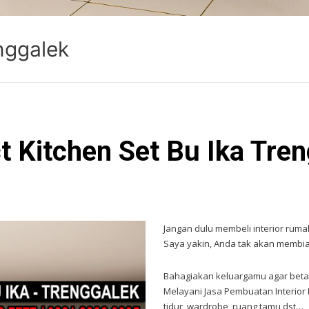
enggalek
t Kitchen Set Bu Ika Tre
Jangan dulu membeli interior ru
Saya yakin, Anda tak akan membi
Bahagiakan keluargamu agar beta
Melayani Jasa Pembuatan Interior 
tidur, wardrobe, ruang tamu,dst…