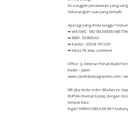
Ini sungguh penawaran yang sang
Sekaranglah saat yang terbaik!
Apa lagi yang Anda tunggu? Hubung
➡ WA/SMS : 082183260005/08577949
➡ BBM : 5D9835A3
➡ Kantor : (0354) 7411201
➡ Inbox FB atau comment
Office : JL.Veteran Perum Bukti Pe
Kediri – Jatim
www.candratamagranites.com / w
NB: Jika Anda order dibulan ini, d
RUPIAH (hemat 6 Juta), dengan rinc
tempat tidur.
Ingat? HANYA DIBULAN INI !! Hubun