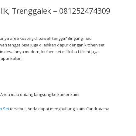
Lilik, Trenggalek – 081252474309
 – Punya area kosong di bawah tangga? Bingung mau
ah tangga bisa juga dijadikan dapur dengan kitchen set
 desainnya modern, kitchen set milik Ibu Lilik ini juga
dapur kalian.
tau Anda mau datang langsung ke kantor kami
n Set
tersebut, Anda dapat menghubungi kami Candratama