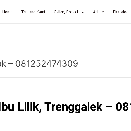
Home
Tentang Kami
Gallery Project
Artikel
Ekatalog
alek – 081252474309
 Ibu Lilik, Trenggalek – 