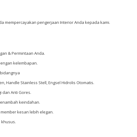
da mempercayakan pengerjaan Interior Anda kepada kami.
ngan & Permintaan Anda.
t dengan kelembapan.
dibidangnya
 Handle Stainless Stell, Engsel Hidrolis Otomatis.
i dan Anti Gores.
 menambah keindahan.
g member kesan lebih elegan.
 khusus.