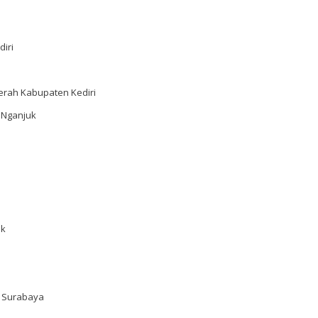
iri
rah Kabupaten Kediri
 Nganjuk
ek
 Surabaya