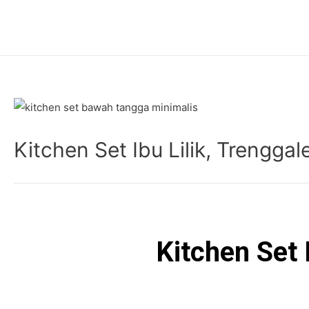
Skip
Post
to
navigation
content
Kitchen Set Ibu Lilik, Trengg
Kitchen Set