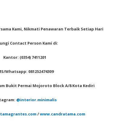
sama Kami, Nikmati Penawaran Terbaik Setiap Hari
ngi Contact Person Kami di:
Kantor: (0354) 7411201
S/Whatsapp: 081252474309
erum Bukit Permai Mojoroto Block A/8 Kota Kediri
tagram:
@interior.minimalis
tamagrantes.com
/
www.candratama.com