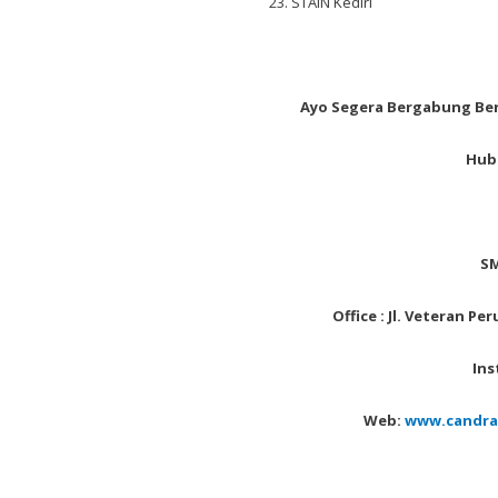
STAIN Kediri
Ayo Segera Bergabung Ber
Hubu
SM
Office : Jl. Veteran P
Ins
Web:
www.candra