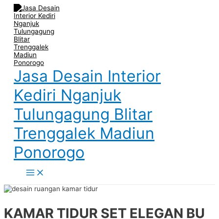
Main
Skip
Post
Name
Email
Website
Menu
to
navigation
content
Jasa Desain Interior
Kediri Nganjuk
Tulungagung Blitar
Trenggalek Madiun
Ponorogo
KAMAR TIDUR SET ELEGAN BU