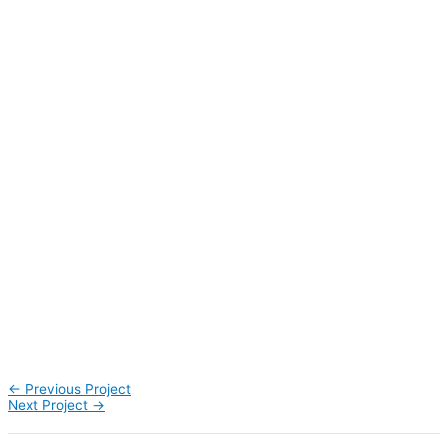
←
Previous Project
Next Project
→