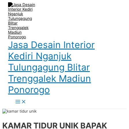
Main
Skip
Post
Name
Email
Website
Menu
to
navigation
content
Jasa Desain Interior
Kediri Nganjuk
Tulungagung Blitar
Trenggalek Madiun
Ponorogo
KAMAR TIDUR UNIK BAPAK