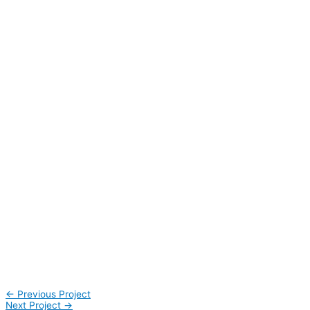
←
Previous Project
Next Project
→