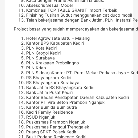
Kaca dengan Frame Aluminium khusus.
Aksesoris Sesuai Model
Kombinasi TOP TABLE GRANIT Import Terbaik
Finishing Tusiran Sudut menggunakan cat duco mobil
Telah bekerjasama dengan Bank Jatim, PLN, Instansi Pe
Project besar yang sudah mempercayakan dan bekerjasama d
Hotel Agrowisata Batu – Malang
Kantor BPS Kabupaten Kediri
PLN Kota Kediri
PLN Grogol Kediri
PLN Surabaya
PLN Kraksaan Probolinggo
PLN Krian
PLN SidoarjoKantor PT. Purni Mekar Perkasa Jaya – Kedi
RS Bhayangkara Kediri
RS Bhayangkara Surabaya
Bank Jatim RS Bhayangkara Kediri
Bank Jatim Pusat Kediri
Kantor Badan Pendapatan Daerah Kabupaten Kediri
Kantor PT Vira Beton Prambon Nganjuk
Kantor Bumida Bumiputra
Kediri Family Residence
RSUD Nganjuk
Puskesmas Prambon Nganjuk
Puskesmas Panggul Trenggalek
Ruang SPKT Polsek Kediri
Bukit Podang Residence Kediri