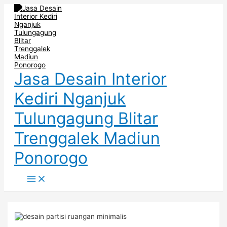
Main
Skip
Post
Menu
to
navigation
content
Jasa Desain Interior
Kediri Nganjuk
Tulungagung Blitar
Trenggalek Madiun
Ponorogo