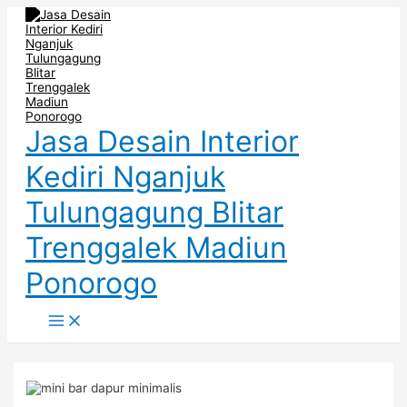
Main
Skip
Post
Menu
to
navigation
content
Jasa Desain Interior
Kediri Nganjuk
Tulungagung Blitar
Trenggalek Madiun
Ponorogo