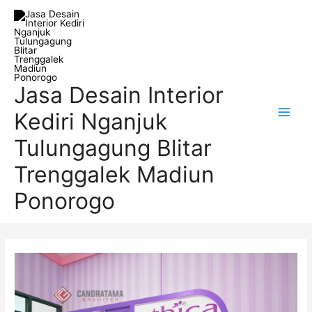
Skip
Post
Main
to
navigation
Men
content
Jasa Desain Interior
Kediri Nganjuk
Tulungagung Blitar
Trenggalek Madiun
Ponorogo