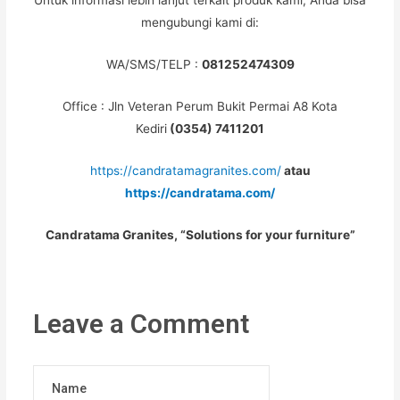
Untuk informasi lebih lanjut terkait produk kami, Anda bisa
mengubungi kami di:
WA/SMS/TELP :
081252474309
Office : Jln Veteran Perum Bukit Permai A8 Kota
Kediri
(0354) 7411201
https://candratamagranites.com/
atau
https://candratama.com/
Candratama Granites, “Solutions for your furniture”
Leave a Comment
Name