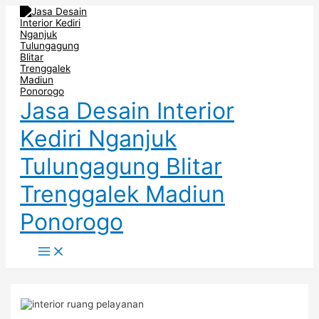
Main
Skip
Post
Menu
to
navigation
content
Jasa Desain Interior
Kediri Nganjuk
Tulungagung Blitar
Trenggalek Madiun
Ponorogo