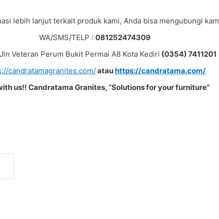
asi lebih lanjut terkait produk kami, Anda bisa mengubungi kami
WA/SMS/TELP :
081252474309
: Jln Veteran Perum Bukit Permai A8 Kota Kediri
(0354) 7411201
s://candratamagranites.com/
atau
https://candratama.com/
with us!! Candratama Granites, “Solutions for your furniture”