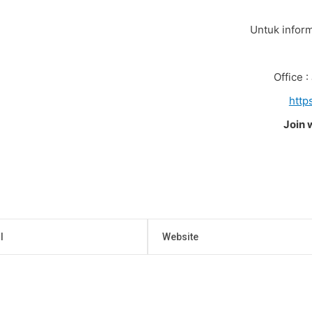
Untuk inform
Office 
http
Join 