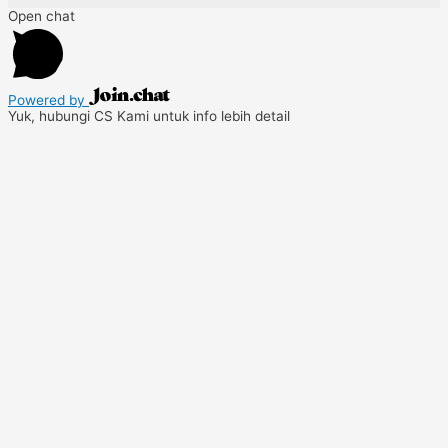
Open chat
Powered by
Yuk, hubungi CS Kami untuk info lebih detail