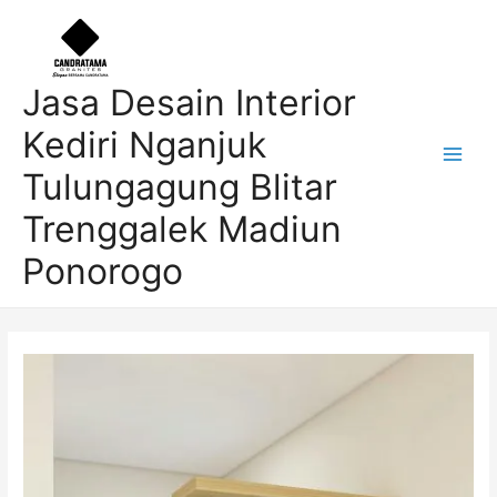
Skip
Post
Main
to
navigation
Men
content
Jasa Desain Interior
Kediri Nganjuk
Tulungagung Blitar
Trenggalek Madiun
Ponorogo