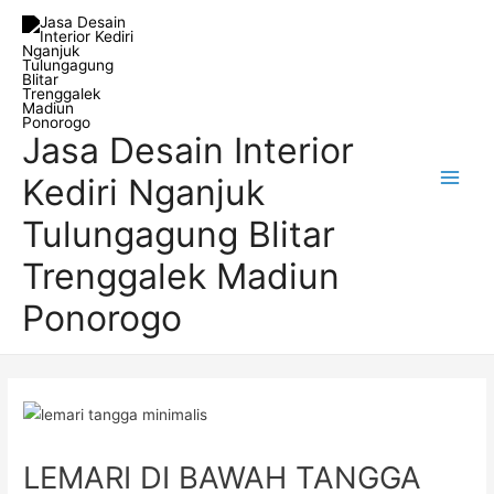
Skip
Post
Main
to
navigation
Men
content
Jasa Desain Interior
Kediri Nganjuk
Tulungagung Blitar
Trenggalek Madiun
Ponorogo
LEMARI DI BAWAH TANGGA