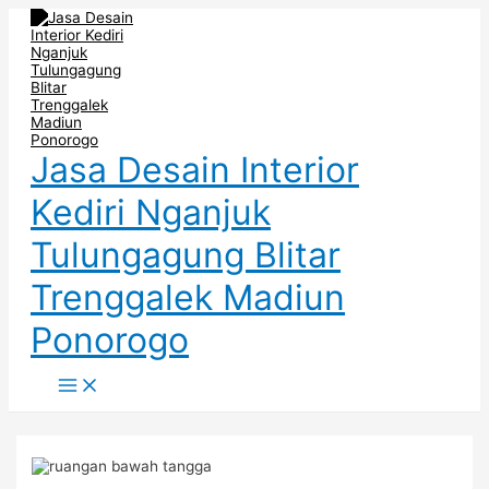
Main
Skip
Post
Menu
to
navigation
content
Jasa Desain Interior
Kediri Nganjuk
Tulungagung Blitar
Trenggalek Madiun
Ponorogo