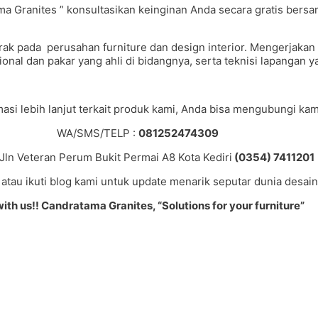
ranites ” konsultasikan keinginan Anda secara gratis bersama
gerak pada perusahan furniture dan design interior. Mengerjak
nal dan pakar yang ahli di bidangnya, serta teknisi lapangan 
asi lebih lanjut terkait produk kami, Anda bisa mengubungi kami
WA/SMS/TELP :
081252474309
: Jln Veteran Perum Bukit Permai A8 Kota Kediri
(0354) 7411201
atau ikuti blog kami untuk update menarik seputar dunia desain 
with us!! Candratama Granites, “Solutions for your furniture”