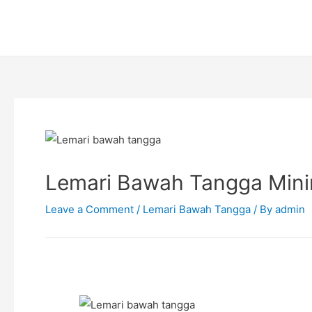
Skip
Post
to
navigation
content
Lemari Bawah Tangga Minima
Leave a Comment
/
Lemari Bawah Tangga
/ By
admin