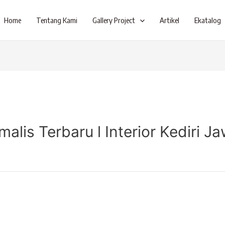
Home
Tentang Kami
Gallery Project
Artikel
Ekatalog
lis Terbaru l Interior Kediri J