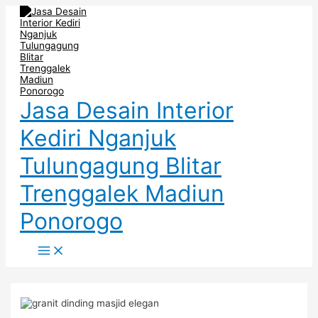
Main
Skip
Post
Menu
to
navigation
content
Jasa Desain Interior
Kediri Nganjuk
Tulungagung Blitar
Trenggalek Madiun
Ponorogo