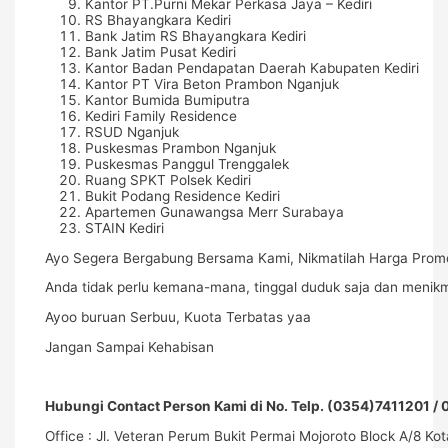
Kantor PT.Purni Mekar Perkasa Jaya – Kediri
RS Bhayangkara Kediri
Bank Jatim RS Bhayangkara Kediri
Bank Jatim Pusat Kediri
Kantor Badan Pendapatan Daerah Kabupaten Kediri
Kantor PT Vira Beton Prambon Nganjuk
Kantor Bumida Bumiputra
Kediri Family Residence
RSUD Nganjuk
Puskesmas Prambon Nganjuk
Puskesmas Panggul Trenggalek
Ruang SPKT Polsek Kediri
Bukit Podang Residence Kediri
Apartemen Gunawangsa Merr Surabaya
STAIN Kediri
Ayo Segera Bergabung Bersama Kami, Nikmatilah Harga Promo
Anda tidak perlu kemana-mana, tinggal duduk saja dan menikm
Ayoo buruan Serbuu, Kuota Terbatas yaa
Jangan Sampai Kehabisan
Hubungi Contact Person Kami di No. Telp. (0354)7411201 
Office : Jl. Veteran Perum Bukit Permai Mojoroto Block A/8 Kota