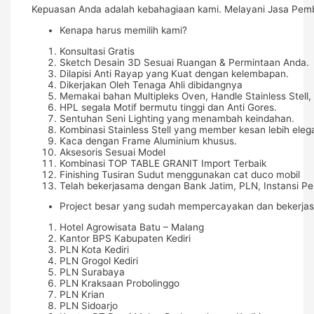
Kepuasan Anda adalah kebahagiaan kami. Melayani Jasa Pembua
Kenapa harus memilih kami?
Konsultasi Gratis
Sketch Desain 3D Sesuai Ruangan & Permintaan Anda.
Dilapisi Anti Rayap yang Kuat dengan kelembapan.
Dikerjakan Oleh Tenaga Ahli dibidangnya
Memakai bahan Multipleks Oven, Handle Stainless Stell, 
HPL segala Motif bermutu tinggi dan Anti Gores.
Sentuhan Seni Lighting yang menambah keindahan.
Kombinasi Stainless Stell yang member kesan lebih eleg
Kaca dengan Frame Aluminium khusus.
Aksesoris Sesuai Model
Kombinasi TOP TABLE GRANIT Import Terbaik
Finishing Tusiran Sudut menggunakan cat duco mobil
Telah bekerjasama dengan Bank Jatim, PLN, Instansi Pe
Project besar yang sudah mempercayakan dan bekerja
Hotel Agrowisata Batu – Malang
Kantor BPS Kabupaten Kediri
PLN Kota Kediri
PLN Grogol Kediri
PLN Surabaya
PLN Kraksaan Probolinggo
PLN Krian
PLN Sidoarjo