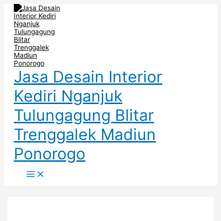
Main
Skip
Post
Menu
to
navigation
content
Jasa Desain Interior
Kediri Nganjuk
Tulungagung Blitar
Trenggalek Madiun
Ponorogo