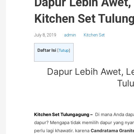
Dapur Lebih Awet,
Kitchen Set Tulun
July 8, 2019
admin
Kitchen Set
Daftar Isi
[
Tutup
]
Dapur Lebih Awet, L
Tul
Kitchen Set Tulungagung
–
Di mana Anda dapa
dapur? Mengapa tidak memilih dapur yang nya
perlu lagi khawatir. karena
Candratama Granit